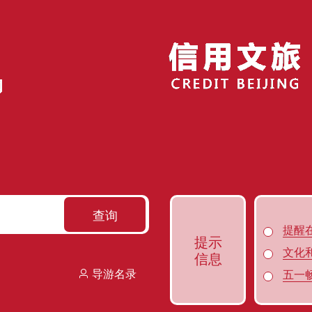
查询
提醒
提示
文化
信息
五一畅
导游名录